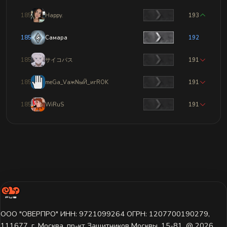
1853
Happy.
193
1854
Самара
192
1855
サイコパス
191
1856
meGa_VажNыЙ_игROK
191
1857
WiRuS
191
ООО "ОВЕРПРО" ИНН: 9721099264 ОГРН: 1207700190279,
111677, г. Москва, пр-кт Защитников Москвы, 15-81. @ 2026 ㅤ