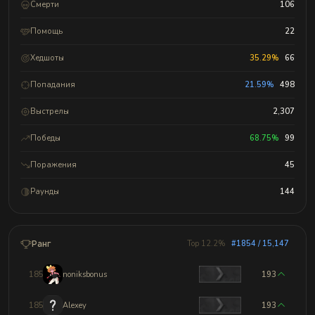
Смерти
106
Помощь
22
Хедшоты
35.29%
66
Попадания
21.59%
498
Выстрелы
2,307
Победы
68.75%
99
Поражения
45
Раунды
144
Ранг
Top 12.2%
#1854 / 15,147
1851
noniksbonus
193
1852
Alexey
193