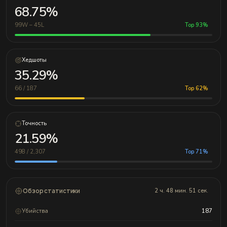
68.75%
99W – 45L
Top 93%
Хедшоты
35.29%
66 / 187
Top 62%
Точность
21.59%
498 / 2,307
Top 71%
Обзор статистики
2 ч. 48 мин. 51 сек.
Убийства
187