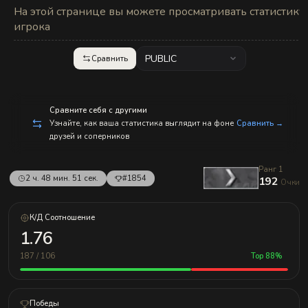
с
На этой странице вы можете просматривать статистику
п
р
игрока
а
в
л
PUBLIC
Сравнить
е
н
и
е
м!
Сравните себя с другими
Узнайте, как ваша статистика выглядит на фоне
Сравнить →
друзей и соперников
Ранг 1
2 ч. 48 мин. 51 сек.
#1854
192
Очки
К/Д Соотношение
1.76
187 / 106
Top 88%
Победы