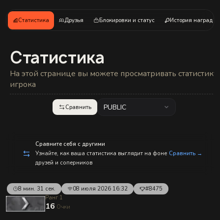
с
п
р
Статистика
Друзья
Блокировки и статус
История наград
а
в
л
е
Статистика
н
и
е
На этой странице вы можете просматривать статистику
м!
игрока
PUBLIC
Сравнить
Сравните себя с другими
Узнайте, как ваша статистика выглядит на фоне
Сравнить →
друзей и соперников
8 мин. 31 сек.
08 июля 2026 16:32
#8475
Ранг 1
16
Очки