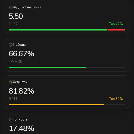
К/Д Соотношение
5.50
11 / 2
Top 42%
Победы
66.67%
4W – 2L
Хедшоты
81.82%
9 / 11
Top 30%
Точность
17.48%