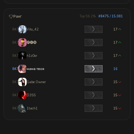
Ранг
Top 56.2%
#8475 / 15,081
8472
Vito_42
17
8473
🅕🅘🅝
17
8474
h1z0or
17
8475
мама твоя
16
8476
Gabe Owner
15
8477
D3SS
15
8478
1tach1
15