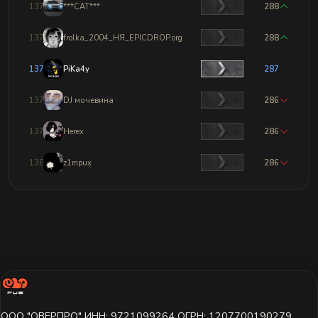
1375
***CAT***
288
1376
frolka_2004_НЯ_EPICDROP.org
288
1377
PiKa4y
287
1378
DJ мочевина
286
1379
Herex
286
1380
z1mpux
286
ООО "ОВЕРПРО" ИНН: 9721099264 ОГРН: 1207700190279,