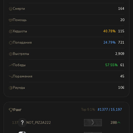
Смерти
164
Помощь
20
Хедшоты
40.78%
115
Попадания
24.79%
721
Выстрелы
2,909
Победы
57.55%
61
Поражения
45
Раунды
106
Ранг
Top 9.1%
#1377 / 15,197
1374
NOT_PIZ2A222
288