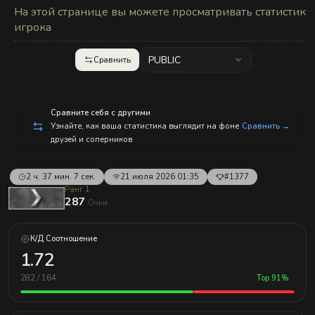
с
На этой странице вы можете просматривать статистику
п
р
игрока
а
в
л
PUBLIC
Сравнить
е
н
и
е
м!
Сравните себя с другими
Узнайте, как ваша статистика выглядит на фоне
Сравнить →
друзей и соперников
2 ч. 37 мин. 7 сек.
21 июля 2026 01:35
#1377
Ранг 1
287
Очки
К/Д Соотношение
1.72
282 / 164
Top 91%