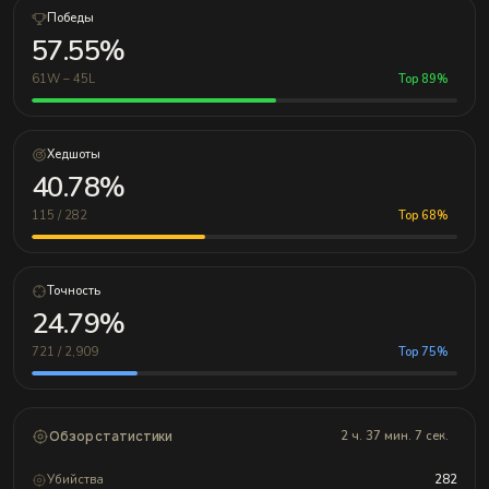
Победы
57.55%
61W – 45L
Top 89%
Хедшоты
40.78%
115 / 282
Top 68%
Точность
24.79%
721 / 2,909
Top 75%
Обзор статистики
2 ч. 37 мин. 7 сек.
Убийства
282