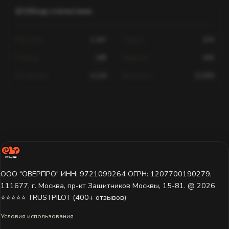
Обзор статистики
Убийства
1,247
Смерти
674
Помощь
189
Хедшоты
602
Попадания
4,120
Выстрелы
12,830
Статистика для этого игрока недоступна.
Игрок ещё не играл на этом сервере или данные пока не
загружены. Попробуйте выбрать другой сервер.
ООО "ОВЕРПРО" ИНН: 9721099264 ОГРН: 1207700190279,
111677, г. Москва, пр-кт Защитников Москвы, 15-81. @ 2026 ㅤ
⭐⭐⭐⭐⭐ TRUSTPILOT (400+ отзывов)
Условия использования