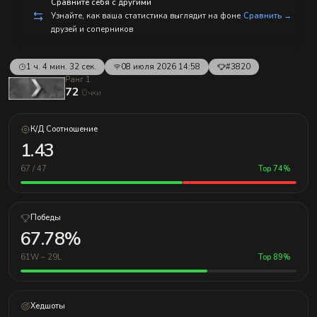
с
Сравните себя с другими
п
Узнайте, как ваша статистика выглядит на фоне
Сравнить →
р
друзей и соперников
а
в
л
е
1 ч. 4 мин. 32 сек.
08 июля 2026 14:58
#3820
н
Ранг 1
и
72
Очки
е
м!
К/Д Соотношение
1.43
67 / 47
Top 74%
Победы
67.78%
61W – 29L
Top 89%
Хедшоты