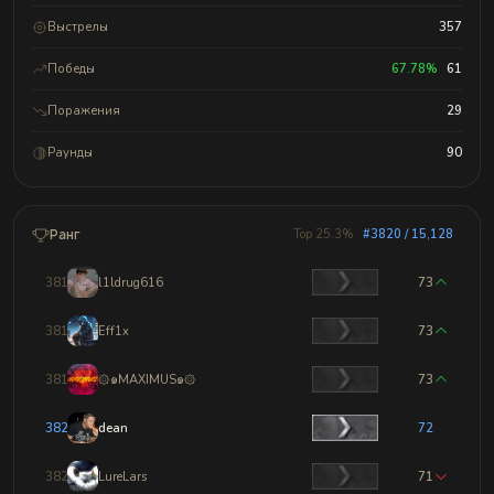
Выстрелы
357
Победы
67.78%
61
Поражения
29
Раунды
90
Ранг
Top 25.3%
#3820 / 15,128
3817
l1ldrug616
73
3818
Eff1x
73
3819
۞๑MAXIMUS๑۞
73
3820
dean
72
3821
LureLars
71