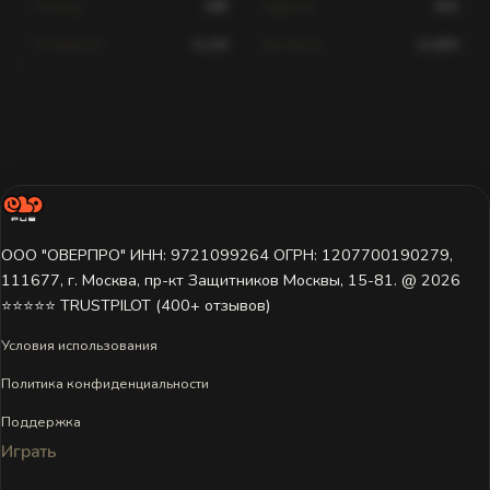
Помощь
189
Хедшоты
602
Попадания
4,120
Выстрелы
12,830
Статистика для этого игрока недоступна.
Игрок ещё не играл на этом сервере или данные пока не
загружены. Попробуйте выбрать другой сервер.
ООО "ОВЕРПРО" ИНН: 9721099264 ОГРН: 1207700190279,
111677, г. Москва, пр-кт Защитников Москвы, 15-81. @ 2026 ㅤ
⭐⭐⭐⭐⭐ TRUSTPILOT (400+ отзывов)
Условия использования
Политика конфиденциальности
Поддержка
Играть