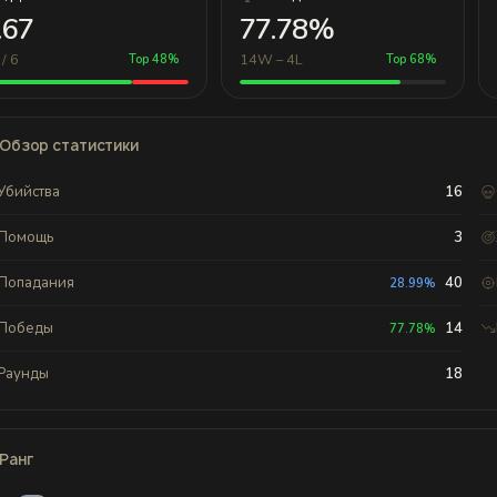
.67
77.78%
/ 6
14W – 4L
Top 48%
Top 68%
Обзор статистики
Убийства
16
Помощь
3
Попадания
40
28.99%
Победы
14
77.78%
Раунды
18
Ранг