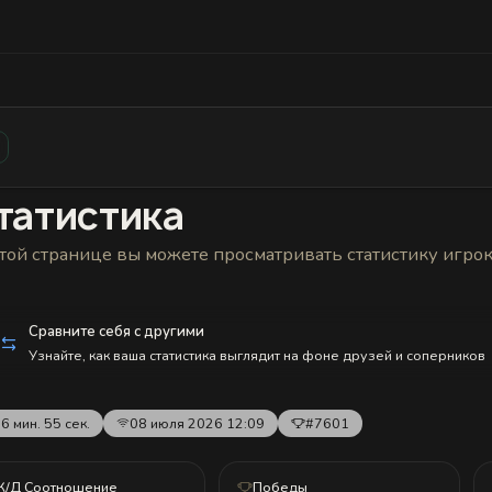
Статистика
Друзья
Блокировки и статус
История н
татистика
той странице вы можете просматривать статистику игро
Сравните себя с другими
Узнайте, как ваша статистика выглядит на фоне друзей и соперников
6 мин. 55 сек.
08 июля 2026 12:09
#7601
К/Д Соотношение
Победы