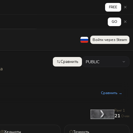
FREE
GO
аград
Стена
Войти через Steam
Сравнить
PUBLIC
ка
Сравнить →
Ранг 1
21
Очки
Хедшоты
Точность