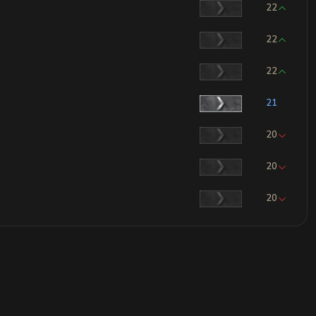
22
22
22
21
20
20
20