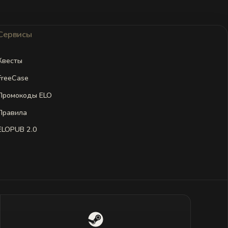
Сервисы
Квесты
FreeCase
Промокоды ELO
Правила
ELOPUB 2.0