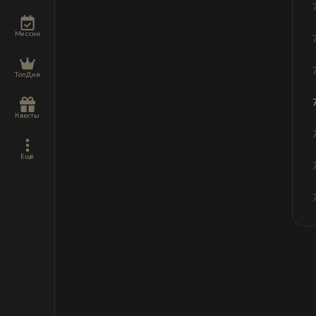
Миссии
ТопДня
Квесты
Ещё