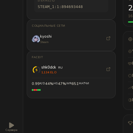
STEAM32 ID
2
STEAM_1:1:894693448
16 
СОЦИАЛЬНЫЕ СЕТИ
kyoshi
Steam
FACEIT
shk0dck
RU
1,134 ELO
0.99
44%
47%
651
K/D
HS
WR
МАТЧИ
Сервера