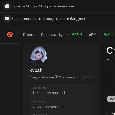
Скин за 50р за 50 фрагов новичкам
Как активировать вывод денег и бандлов
14
5
/5
44
Главная
Профиль - kyoshi
С
На э
kyoshi
4 недели назад
Участник с 08.07.2026
STEAM3 ID
[U:1:1789386897]
2
STEAM64 ID
76561199749652625