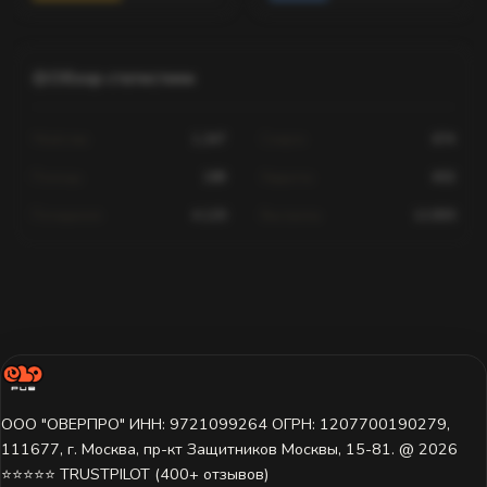
Обзор статистики
Убийства
1,247
Смерти
674
Помощь
189
Хедшоты
602
Попадания
4,120
Выстрелы
12,830
Статистика для этого игрока недоступна.
Игрок ещё не играл на этом сервере или данные пока не
загружены. Попробуйте выбрать другой сервер.
ООО "ОВЕРПРО" ИНН: 9721099264 ОГРН: 1207700190279,
111677, г. Москва, пр-кт Защитников Москвы, 15-81. @ 2026 ㅤ
⭐⭐⭐⭐⭐ TRUSTPILOT (400+ отзывов)