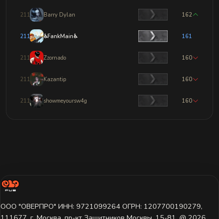
2111
Barry Dylan
162
2112
♿FankMain♿
161
2113
Zzornado
160
2114
Kazantip
160
2115
showmeyoursw4g
160
ООО "ОВЕРПРО" ИНН: 9721099264 ОГРН: 1207700190279,
111677, г. Москва, пр-кт Защитников Москвы, 15-81. @ 2026 ㅤ