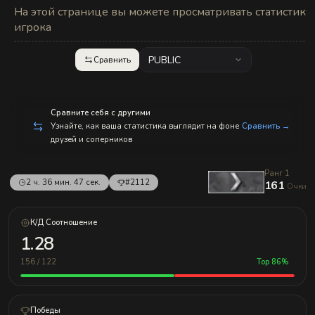
с
На этой странице вы можете просматривать статистику
п
р
игрока
а
в
л
PUBLIC
Сравнить
е
н
и
е
м!
Сравните себя с другими
Узнайте, как ваша статистика выглядит на фоне
Сравнить →
друзей и соперников
Ранг 1
2 ч. 36 мин. 47 сек.
#2112
161
Очки
К/Д Соотношение
1.28
156 / 122
Top 86%
Победы