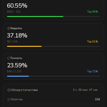
60.55%
66W – 43L
Top 90%
Хедшоты
37.18%
58 / 156
Top 61%
Точность
23.59%
546 / 2,315
Top 72%
Обзор статистики
2 ч. 36 мин. 47 сек.
Убийства
156