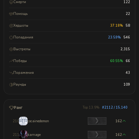
Смерти
122
Помощь
22
Хедшоты
37.18%
58
Попадания
23.59%
546
Выстрелы
2,315
Победы
60.55%
66
Поражения
43
Раунды
109
Ранг
Top 13.9%
#2112 / 15,140
2109
cocainedemon
162
2110
karnage
162