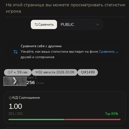
с
На этой странице вы можете просматривать статистику
п
р
игрока
а
в
л
PUBLIC
Сравнить
е
н
и
е
м!
Сравните себя с другими
Узнайте, как ваша статистика выглядит на фоне
Сравнить →
друзей и соперников
7 ч. 59 сек.
02 августа 2026 20:09
#1499
Ранг 1
256
Очки
К/Д Соотношение
1.00
251 / 251
Top 90%