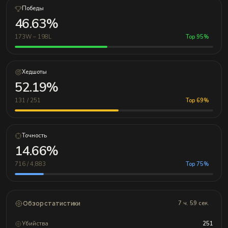
Победы
46.63%
173W – 198L
Top 95%
Хедшоты
52.19%
131 / 251
Top 69%
Точность
14.66%
716 / 4,883
Top 75%
Обзор статистики
7 ч. 59 сек.
Убийства
251