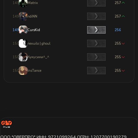
1497
Matrix
257
1498
ndiNN
257
1499
CursKid
256
1500
nexuilo | ghoul
255
1501
Кукусики^_^
255
1502
InsTance
255
ООО "ОВЕРПРО" ИНН: 9721099264 ОГРН: 1207700190279,