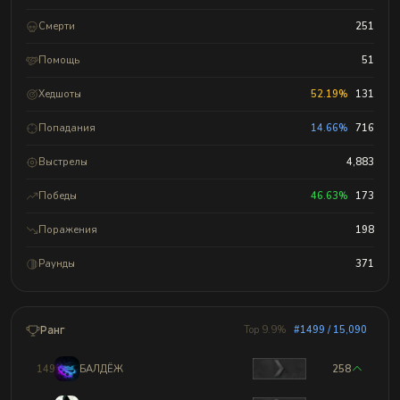
Смерти
251
Помощь
51
Хедшоты
52.19%
131
Попадания
14.66%
716
Выстрелы
4,883
Победы
46.63%
173
Поражения
198
Раунды
371
Ранг
Top 9.9%
#1499 / 15,090
1496
БАЛДЁЖ
258