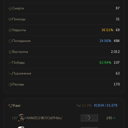
Смерти
97
Помощь
31
Хедшоты
36.51%
69
Попадания
24.06%
484
Выстрелы
2,012
Победы
62.94%
107
Поражения
63
Раунды
170
Ранг
Top 12.2%
#1834 / 15,078
1831
HAINZE/1987/CblPHblu`
195