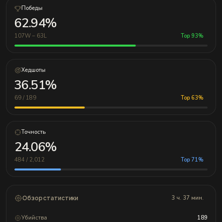
Победы
62.94%
107W – 63L
Top 93%
Хедшоты
36.51%
69 / 189
Top 63%
Точность
24.06%
484 / 2,012
Top 71%
Обзор статистики
3 ч. 37 мин.
Убийства
189