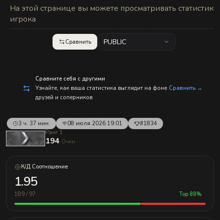
с
На этой странице вы можете просматривать статистику
п
р
игрока
а
в
л
PUBLIC
Сравнить
е
н
и
е
м!
Сравните себя с другими
Узнайте, как ваша статистика выглядит на фоне
Сравнить →
друзей и соперников
3 ч. 37 мин.
08 июля 2026 19:01
#1834
Ранг 1
194
Очки
К/Д Соотношение
1.95
189 / 97
Top 88%