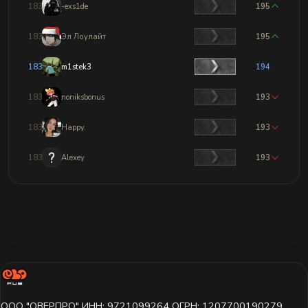
1832
-exs1de
195
1833
Эл Лоулайт
195
1834
m1stek3
194
1835
noniksbonus
193
1836
Happy.
193
1837
Alexey
193
ООО "ОВЕРПРО" ИНН: 9721099264 ОГРН: 1207700190279,