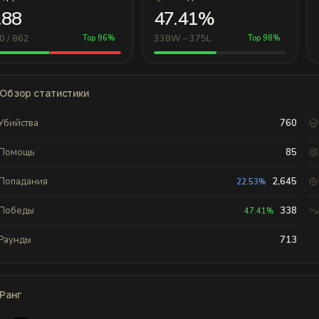
.88
47.41%
0 / 862
338W – 375L
Top 96%
Top 98%
Обзор статистики
Убийства
760
Помощь
85
Попадания
2,645
22.53%
Победы
338
47.41%
Раунды
713
Ранг