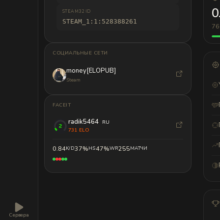
0
STEAM32 ID
STEAM_1:1:528388261
76
СОЦИАЛЬНЫЕ СЕТИ
money[ELOPUB]
Steam
FACEIT
radik5464
RU
731 ELO
0.84
37%
47%
255
K/D
HS
WR
МАТЧИ
Сервера