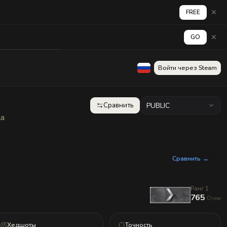
FREE
GO
аград
Стена
Войти через Steam
Сравнить
PUBLIC
ка
Сравнить →
Ранг 1
765
Очки
Хедшоты
Точность