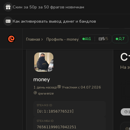
Скин за 50р за 50 фрагов новичкам
Как активировать вывод денег и бандлов
1
5
/5
7
Главная
Профиль - money
С
На э
money
1 день назад
Участник с 04.07.2026
qwwerze
STEAM3 ID
[U:1:1056776523]
1
STEAM64 ID
76561199017042251