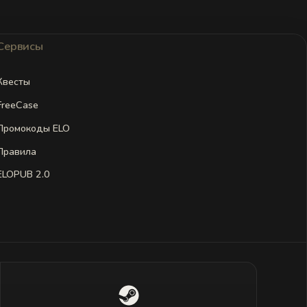
Сервисы
Квесты
FreeCase
Промокоды ELO
Правила
ELOPUB 2.0