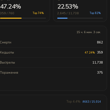
47.24%
22.53%
359 / 760
2,645 / 11,738
Top 74%
Top 82%
15 ч. 6 мин. 3 сек.
Смерти
862
Хедшоты
359
47.24%
Выстрелы
11,738
Поражения
375
Top 4.4%
#663 / 15,014