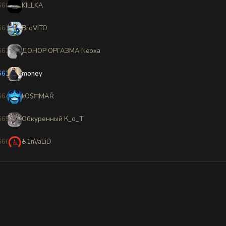
660
KILLKA
661
BroVITO
662
ДОНОР ОРГАЗМА Neoxa
663
money
664
kO$ĦMAŘ
665
Обкуренный К_о_Т
666
♿1n\/aLiD