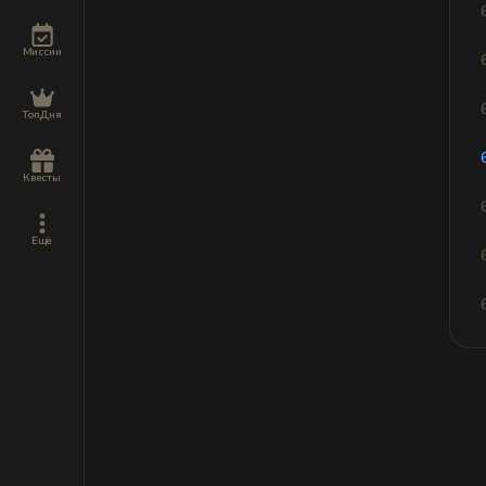
Миссии
ТопДня
Квесты
Ещё