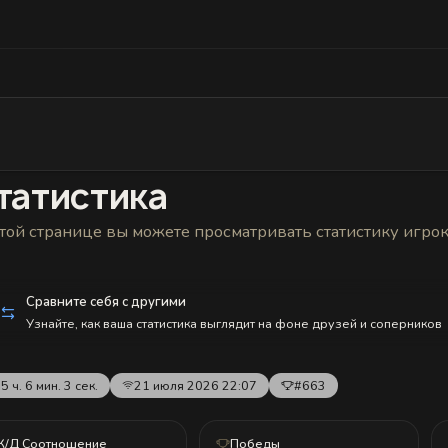
Статистика
Друзья
Блокировки и статус
История н
татистика
той странице вы можете просматривать статистику игро
Сравните себя с другими
Узнайте, как ваша статистика выглядит на фоне друзей и соперников
5 ч. 6 мин. 3 сек.
21 июля 2026 22:07
#663
К/Д Соотношение
Победы