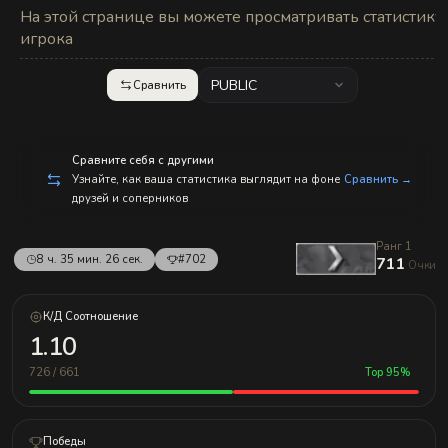
с
На этой странице вы можете просматривать статистику
п
р
игрока
а
в
л
PUBLIC
Сравнить
е
н
и
е
м!
Сравните себя с другими
Узнайте, как ваша статистика выглядит на фоне
Сравнить →
друзей и соперников
Ранг 1
8 ч. 35 мин. 26 сек.
#702
711
Очки
К/Д Соотношение
1.10
726 / 661
Top 95%
Победы