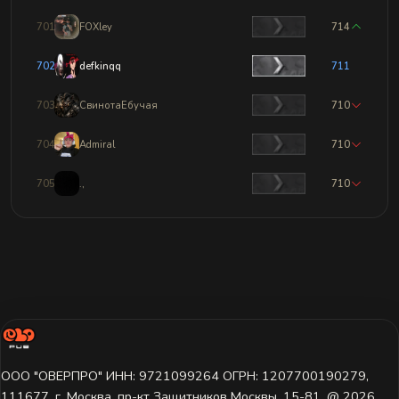
701
FOXley
714
702
defkinqq
711
703
СвинотаЕбучая
710
704
Admiral
710
705
.,
710
ООО "ОВЕРПРО" ИНН: 9721099264 ОГРН: 1207700190279,
111677, г. Москва, пр-кт Защитников Москвы, 15-81. @ 2026 ㅤ