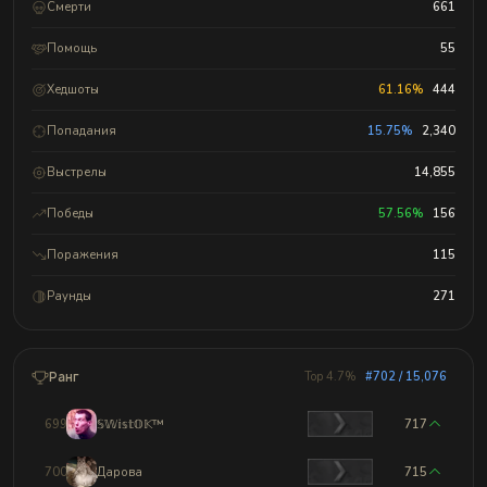
Смерти
661
Помощь
55
Хедшоты
61.16%
444
Попадания
15.75%
2,340
Выстрелы
14,855
Победы
57.56%
156
Поражения
115
Раунды
271
Ранг
Top 4.7%
#702 / 15,076
699
𝕊𝕎𝕚𝕤𝕥𝕆𝕂™
717
700
Дарова
715