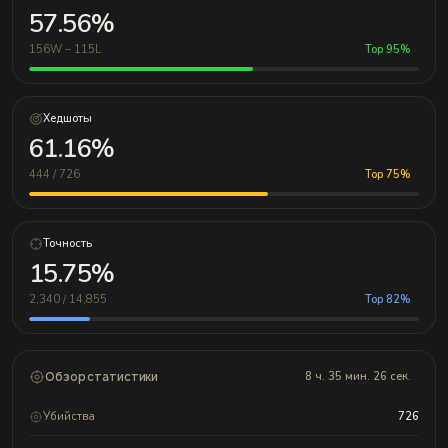
57.56%
156W – 115L
Top 95%
Хедшоты
61.16%
444 / 726
Top 75%
Точность
15.75%
2,340 / 14,855
Top 82%
Обзор статистики
8 ч. 35 мин. 26 сек.
Убийства
726