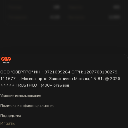
Помощь
189
Хедшоты
602
Попадания
4,120
Выстрелы
12,830
Статистика для этого игрока недоступна.
Игрок ещё не играл на этом сервере или данные пока не
загружены. Попробуйте выбрать другой сервер.
ООО "ОВЕРПРО" ИНН: 9721099264 ОГРН: 1207700190279,
111677, г. Москва, пр-кт Защитников Москвы, 15-81. @ 2026 ㅤ
⭐⭐⭐⭐⭐ TRUSTPILOT (400+ отзывов)
Условия использования
Политика конфиденциальности
Поддержка
Играть