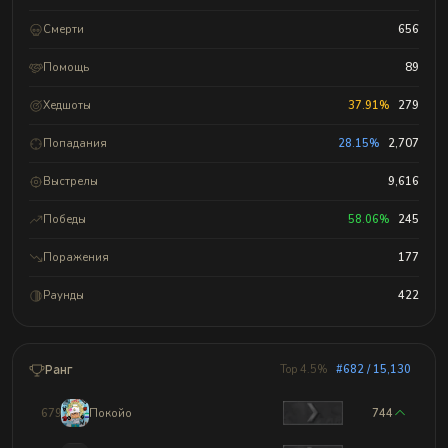
Смерти
656
Помощь
89
Хедшоты
37.91%
279
Попадания
28.15%
2,707
Выстрелы
9,616
Победы
58.06%
245
Поражения
177
Раунды
422
Ранг
Top 4.5%
#682 / 15,130
679
Покойо
744