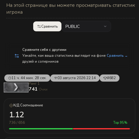
с
На этой странице вы можете просматривать статистику
п
р
игрока
а
в
л
PUBLIC
Сравнить
е
н
и
е
м!
Сравните себя с другими
Узнайте, как ваша статистика выглядит на фоне
Сравнить →
друзей и соперников
11 ч. 44 мин. 28 сек.
03 августа 2026 22:14
#682
Ранг 1
741
Очки
К/Д Соотношение
1.12
736 / 656
Top 95%