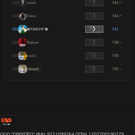
680
xandr
743
681
Vienvi
742
682
✪ F1NCHY ✪
741
683
Rodover
738
684
naxt1
735
685
☭҉Н҉е҉о҉н҉☭҉
735
ООО "ОВЕРПРО" ИНН: 9721099264 ОГРН: 1207700190279,