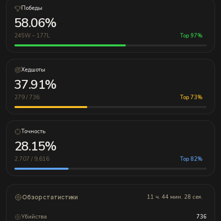
Победы
58.06%
245W – 177L
Top 97%
Хедшоты
37.91%
279 / 736
Top 73%
Точность
28.15%
2,707 / 9,616
Top 82%
Обзор статистики
11 ч. 44 мин. 28 сек.
Убийства
736