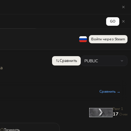
GO
аград
Стена
Войти через Steam
Сравнить
PUBLIC
ка
Сравнить →
Ранг 1
17
Очки
Точность