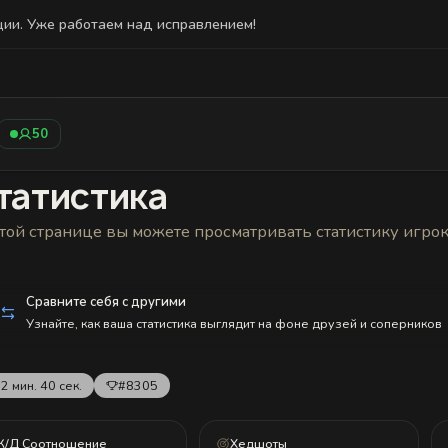
ции. Уже работаем над исправлением!
Статистика
Друзья
Блокировки и статус
История н
50
татистика
той странице вы можете просматривать статистику игро
Сравните себя с другими
Узнайте, как ваша статистика выглядит на фоне друзей и соперников
2 мин. 40 сек.
#8305
К/Д Соотношение
Хедшоты