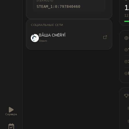
STEAM32 ID
1
STEAM_1:0:797840460
12
СОЦИАЛЬНЫЕ СЕТИ
BÂША CMĒŘŦÎ
Steam
Сервера