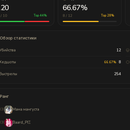
.20
66.67%
 / 10
8 / 12
Top 44%
Top 28%
Обзор статистики
Убийства
12
Хедшоты
8
66.67%
Выстрелы
254
Ранг
8302
Мама мангуста
8303
Baard_PIΞ