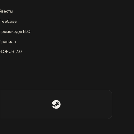
Квесты
FreeCase
Промокоды ELO
Правила
ELOPUB 2.0