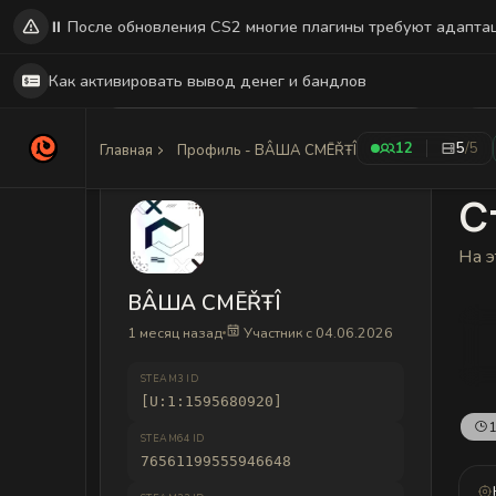
⏸️ После обновления CS2 многие плагины требуют адапта
Как активировать вывод денег и бандлов
12
5
/5
Главная
Профиль - BÂША CMĒŘŦÎ
С
На э
BÂША CMĒŘŦÎ
1 месяц назад
Участник с 04.06.2026
STEAM3 ID
[U:1:1595680920]
1
STEAM64 ID
76561199555946648