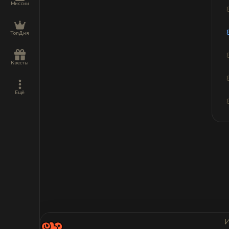
Миссии
ТопДня
Квесты
Ещё