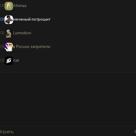
8304
Ahimas
8305
меченый потрошит
8306
Luminition
8307
в Poccии запретили
8308
icar
Играть