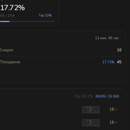
17.72%
45 / 254
Top 33%
12 мин. 40 сек.
Смерти
10
Попадания
45
17.72%
Top 55.1%
#8305 / 15,060
18
18