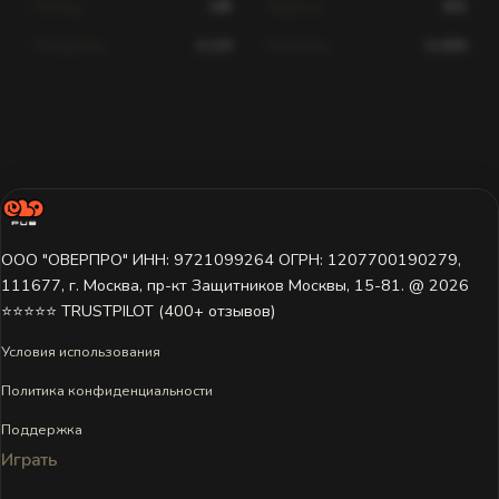
Помощь
189
Хедшоты
602
Попадания
4,120
Выстрелы
12,830
Статистика для этого игрока недоступна.
Игрок ещё не играл на этом сервере или данные пока не
загружены. Попробуйте выбрать другой сервер.
ООО "ОВЕРПРО" ИНН: 9721099264 ОГРН: 1207700190279,
111677, г. Москва, пр-кт Защитников Москвы, 15-81. @ 2026 ㅤ
⭐⭐⭐⭐⭐ TRUSTPILOT (400+ отзывов)
Условия использования
Политика конфиденциальности
Поддержка
Играть