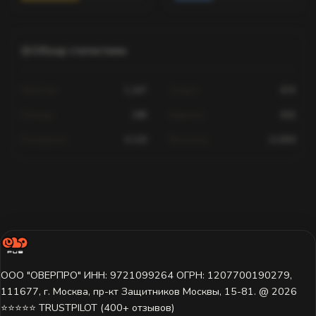
Обзор статистики
Убийства
1,247
Смерти
674
Помощь
189
Хедшоты
602
Попадания
4,120
Выстрелы
12,830
Статистика для этого игрока недоступна.
Игрок ещё не играл на этом сервере или данные пока не
загружены. Попробуйте выбрать другой сервер.
ООО "ОВЕРПРО" ИНН: 9721099264 ОГРН: 1207700190279,
111677, г. Москва, пр-кт Защитников Москвы, 15-81. @ 2026 ㅤ
⭐⭐⭐⭐⭐ TRUSTPILOT (400+ отзывов)