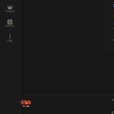
ТопДня
Квесты
Ещё
С