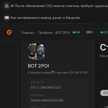
⏸️ После обновления CS2 многие плагины требуют адапта
Как активировать вывод денег и бандлов
6
5
/5
2
Главная
Профиль - BOT 2POI
С
На э
BOT 2POI
2 месяца назад
Участник с 04.06.2026
STEAM3 ID
[U:1:1662881512]
1
STEAM64 ID
76561199623147240