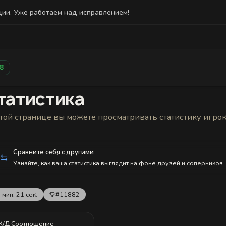
ции. Уже работаем над исправлением!
Статистика
Друзья
Блокировки и статус
История н
8
татистика
той странице вы можете просматривать статистику игро
Сравните себя с другими
Узнайте, как ваша статистика выглядит на фоне друзей и соперников
 мин. 21 сек.
#11882
К/Д Соотношение