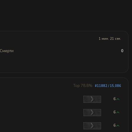
1 мин. 21 сек.
Смерти
0
Top 78.8%
#11882 / 15,086
6
6
6