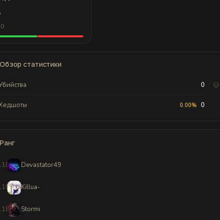
∞
 0
Обзор статистики
Убийства
0
Хедшоты
0
0.00%
Ранг
11879
Devastator49
11880
Killua-
11881
Stormi