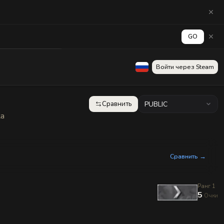
GO
аград
Стена
Войти через Steam
Сравнить
PUBLIC
ка
Сравнить →
Ранг 1
5
Очки