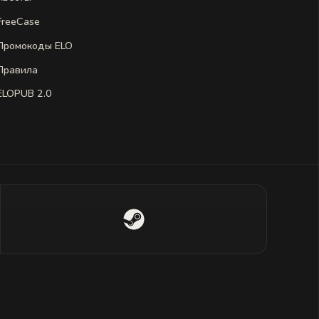
FreeCase
Промокоды ELO
Правила
ELOPUB 2.0