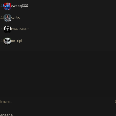
11882
zwooq666
11883
cantic
11884
lxneliness♱
11885
mr_ripl
Играть
ервера