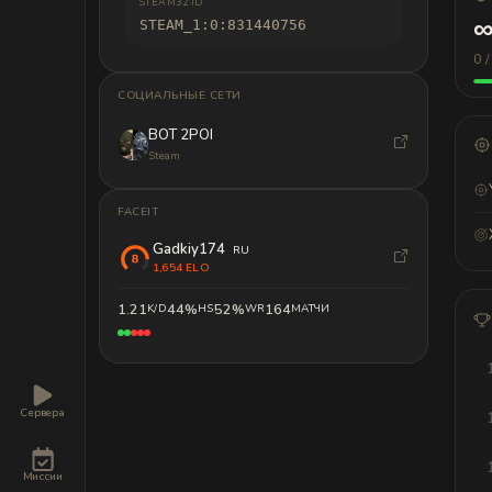
STEAM32 ID
STEAM_1:0:831440756
0 /
СОЦИАЛЬНЫЕ СЕТИ
BOT 2POI
Steam
FACEIT
Gadkiy174
RU
1,654 ELO
1.21
44%
52%
164
K/D
HS
WR
МАТЧИ
Сервера
Миссии