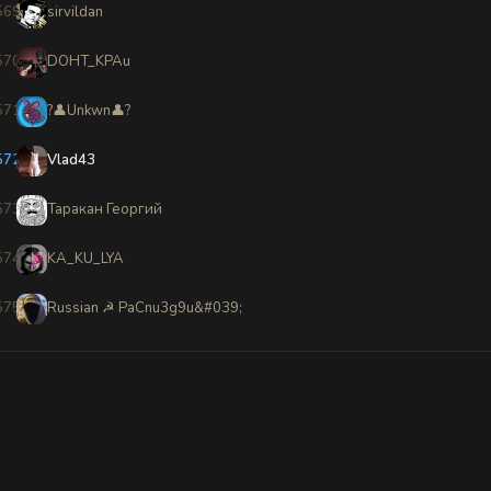
569
sirvildan
570
DOHT_KPAu
571
?👤Unkwn👤?
572
Vlad43
573
Таракан Георгий
574
KA_KU_LYA
575
Russian ☭ PaCnu3g9u&#039;