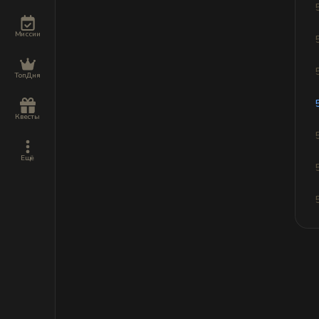
Миссии
ТопДня
Квесты
Ещё