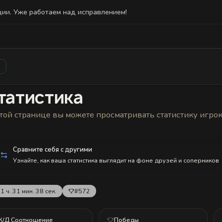
ции. Уже работаем над исправлением!
Статистика
Друзья
Блокировки и статус
История н
татистика
той странице вы можете просматривать статистику игро
Сравните себя с другими
Узнайте, как ваша статистика выглядит на фоне друзей и соперников
1 ч. 31 мин. 38 сек.
#572
К/Д Соотношение
Победы