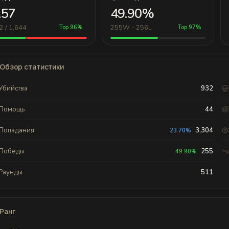
.57
49.90%
2 / 1,644
255W – 256L
Top 96%
Top 97%
Обзор статистики
Убийства
932
Помощь
44
Попадания
3,304
23.70%
Победы
255
49.90%
Раунды
511
Ранг