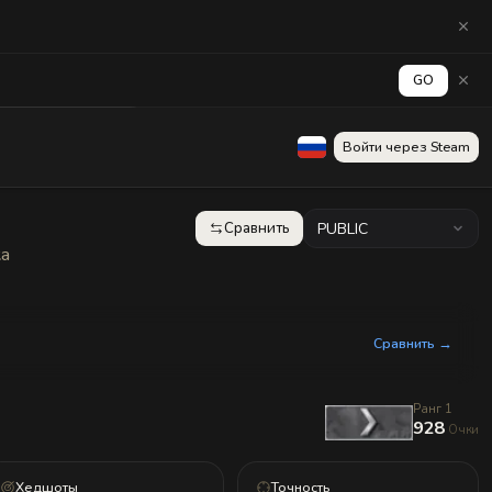
GO
аград
Стена
Войти через Steam
Сравнить
PUBLIC
ка
Сравнить →
Ранг 1
928
Очки
Хедшоты
Точность