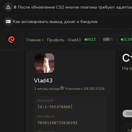
⏸️ После обновления CS2 многие плагины требуют адапта
Как активировать вывод денег и бандлов
12
5
/5
34
Главная
Профиль - Vlad43
С
На э
Vlad43
1 месяц назад
Участник с 04.06.2026
STEAM3 ID
[U:1:765370466]
1
STEAM64 ID
76561198725636194