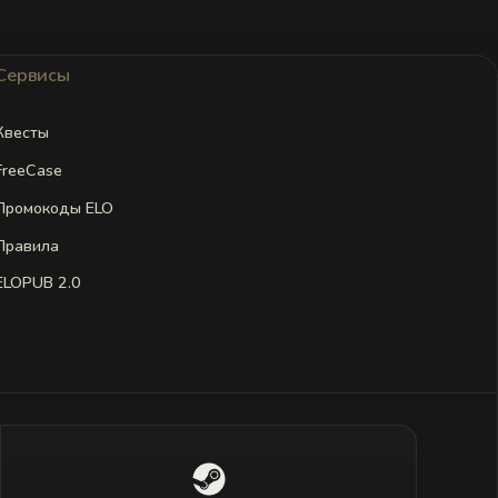
Сервисы
Квесты
FreeCase
Промокоды ELO
Правила
ELOPUB 2.0