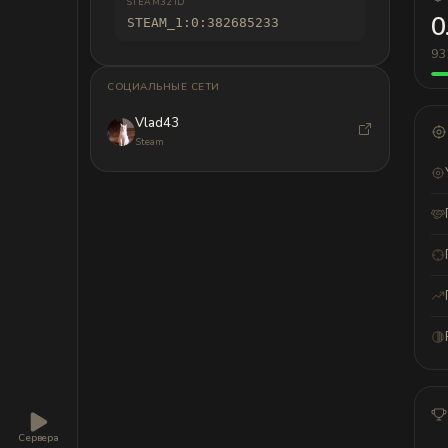
STEAM32 ID
0
STEAM_1:0:382685233
93
СОЦИАЛЬНЫЕ СЕТИ
Vlad43
Steam
Сервера