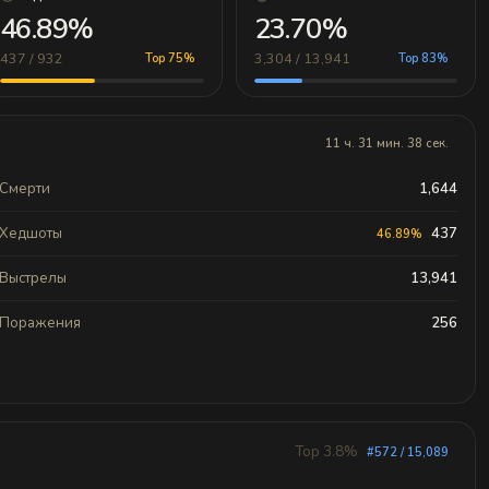
46.89%
23.70%
437 / 932
3,304 / 13,941
Top 75%
Top 83%
11 ч. 31 мин. 38 сек.
Смерти
1,644
Хедшоты
437
46.89%
Выстрелы
13,941
Поражения
256
Top 3.8%
#572 / 15,089