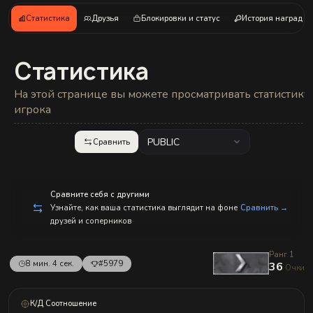
с
п
Статистика
Друзья
Блокировки и статус
История наград
р
а
в
л
Статистика
е
н
и
На этой странице вы можете просматривать статистику
е
м!
игрока
PUBLIC
Сравнить
Сравните себя с другими
Узнайте, как ваша статистика выглядит на фоне
Сравнить →
друзей и соперников
Ранг 1
8 мин. 4 сек.
#5979
36
Очки
К/Д Соотношение