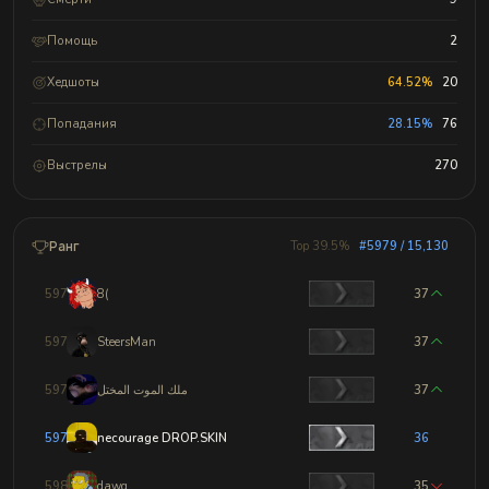
Помощь
2
Хедшоты
64.52%
20
Попадания
28.15%
76
Выстрелы
270
Ранг
Top 39.5%
#5979 / 15,130
5976
8(
37
5977
SteersMan
37
5978
ملك الموت المختل
37
5979
necourage DROP.SKIN
36
5980
dawg
35