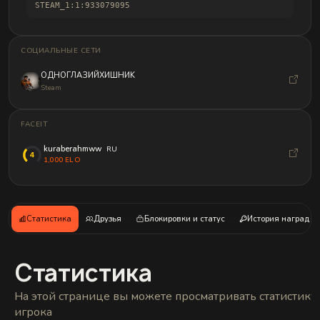
и
STEAM_1:1:933079095
б
а
н
д
СОЦИАЛЬНЫЕ СЕТИ
л
о
ОДНОГЛАЗИЙХИШНИK
в
Steam
FACEIT
kuraberahmww
RU
1,000 ELO
Статистика
Друзья
Блокировки и статус
История наград
Статистика
На этой странице вы можете просматривать статистику
игрока