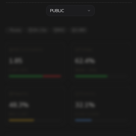
PUBLIC
Russia
24ч 13м
#42
2,480
К/Д Соотношение
Победы
1.85
62.4%
1,247 / 674
580W – 350L
Хедшоты
Точность
48.3%
32.1%
602 / 1,247
4,120 / 12,830