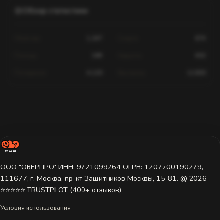
Обзор статистики
Убийства
1,247
Смерти
674
Помощь
189
Хедшоты
602
Попадания
4,120
Выстрелы
12,830
Статистика для этого игрока недоступна.
Игрок ещё не играл на этом сервере или данные пока не
загружены. Попробуйте выбрать другой сервер.
ООО "ОВЕРПРО" ИНН: 9721099264 ОГРН: 1207700190279,
111677, г. Москва, пр-кт Защитников Москвы, 15-81. @ 2026 ㅤ
⭐⭐⭐⭐⭐ TRUSTPILOT (400+ отзывов)
Условия использования