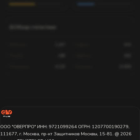
Обзор статистики
Убийства
1,247
Смерти
674
Помощь
189
Хедшоты
602
Попадания
4,120
Выстрелы
12,830
Статистика для этого игрока недоступна.
Игрок ещё не играл на этом сервере или данные пока не
загружены. Попробуйте выбрать другой сервер.
ООО "ОВЕРПРО" ИНН: 9721099264 ОГРН: 1207700190279,
111677, г. Москва, пр-кт Защитников Москвы, 15-81. @ 2026 ㅤ