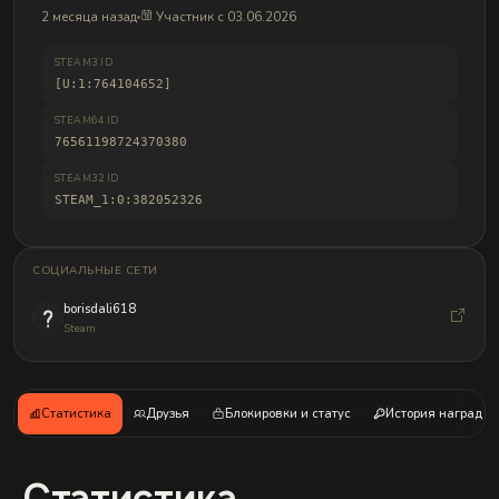
и
2 месяца назад
Участник с 03.06.2026
б
а
н
STEAM3 ID
д
[U:1:764104652]
л
о
в
STEAM64 ID
76561198724370380
STEAM32 ID
STEAM_1:0:382052326
СОЦИАЛЬНЫЕ СЕТИ
borisdali618
Steam
Статистика
Друзья
Блокировки и статус
История наград
Статистика