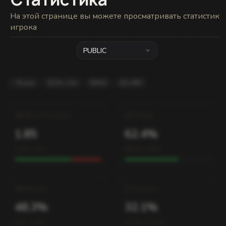
На этой странице вы можете просматривать статистику
игрока
PUBLIC
Russia
24ч 13м
#42
2,480
К/Д Соотношение
Победы
1.85
62.4%
1,247 / 674
580W – 350L
Хедшоты
Точность
48.3%
32.1%
602 / 1,247
4,120 / 12,830