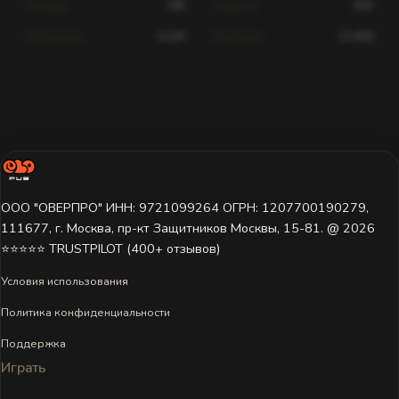
Помощь
189
Хедшоты
602
Попадания
4,120
Выстрелы
12,830
Статистика для этого игрока недоступна.
Игрок ещё не играл на этом сервере или данные пока не
загружены. Попробуйте выбрать другой сервер.
ООО "ОВЕРПРО" ИНН: 9721099264 ОГРН: 1207700190279,
111677, г. Москва, пр-кт Защитников Москвы, 15-81. @ 2026 ㅤ
⭐⭐⭐⭐⭐ TRUSTPILOT (400+ отзывов)
Условия использования
Политика конфиденциальности
Поддержка
Играть