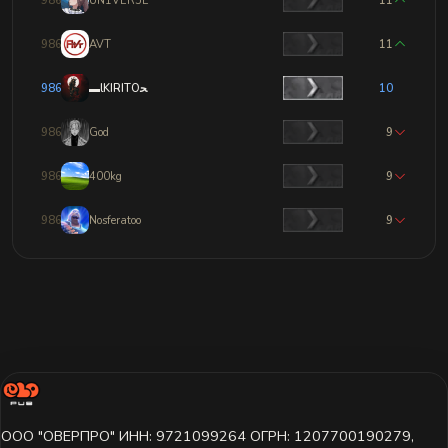
9860
UN1VER5E
11
9861
AVT
11
9862
▬lKIRITOﺤ
10
9863
God
9
9864
400kg
9
9865
Nosferatoo
9
ООО "ОВЕРПРО" ИНН: 9721099264 ОГРН: 1207700190279,