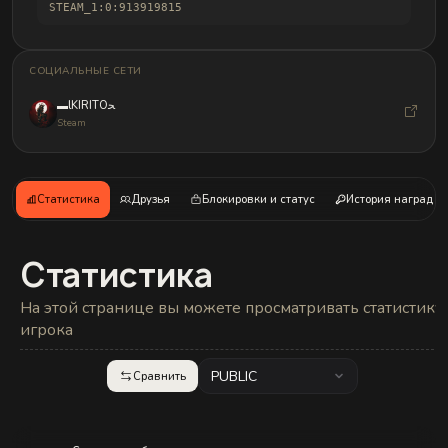
и
STEAM_1:0:913919815
б
а
н
д
СОЦИАЛЬНЫЕ СЕТИ
л
о
▬lKIRITOﺤ
в
Steam
Статистика
Друзья
Блокировки и статус
История наград
Статистика
На этой странице вы можете просматривать статистику
игрока
PUBLIC
Сравнить