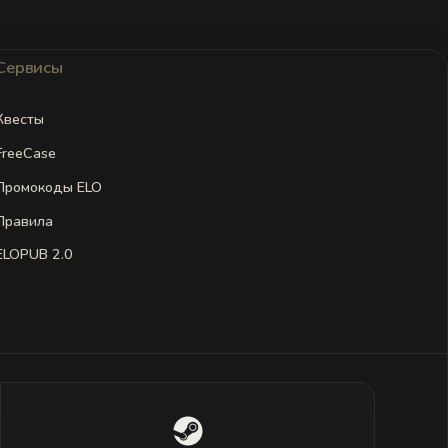
Сервисы
Квесты
FreeCase
Промокоды ELO
Правила
ELOPUB 2.0