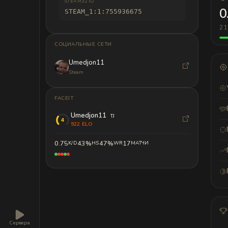
STEAM32 ID
0
STEAM_1:1:755936675
21
СОЦИАЛЬНЫЕ СЕТИ
Umedjon11
Steam
FACEIT
Umedjon11
TJ
922 ELO
0.75
43%
47%
17
K/D
HS
WR
МАТЧИ
Сервера