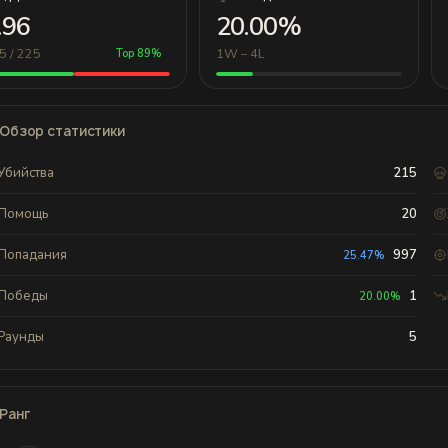
.96
20.00%
5 / 225
1W – 4L
Top 89%
Обзор статистики
Убийства
215
Помощь
20
Попадания
997
25.47%
Победы
1
20.00%
Раунды
5
Ранг