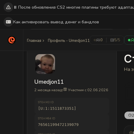
⏸️ После обновления CS2 многие плагины требуют адапта
Как активировать вывод денег и бандлов
0
5
/5
Главная
Профиль - Umedjon11
С
На э
Umedjon11
2 месяца назад
Участник с 02.06.2026
STEAM3 ID
[U:1:1511873351]
2
STEAM64 ID
76561199472139079