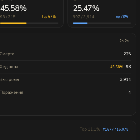
45.58%
25.47%
98 / 215
997 / 3,914
Top 67%
Top 78%
2h 2s
Смерти
225
Хедшоты
98
45.58%
Выстрелы
3,914
Поражения
4
Top 11.1%
#1677 / 15,078