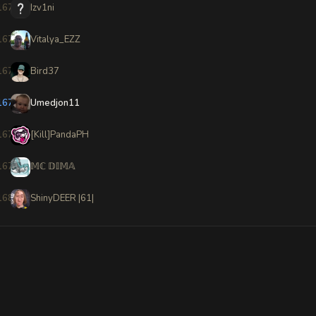
1674
Izv1ni
1675
Vitalya_EZZ
1676
Bird37
1677
Umedjon11
1678
[Kill]PandaPH
1679
𝕄ℂ 𝔻𝕀𝕄𝔸
1680
ShinyDEER |61|