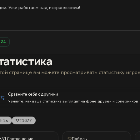
ции. Уже работаем над исправлением!
Статистика
Друзья
Блокировки и статус
История н
24
татистика
той странице вы можете просматривать статистику игро
Сравните себя с другими
Узнайте, как ваша статистика выглядит на фоне друзей и соперников
h 2s
#1677
К/Д Соотношение
Победы