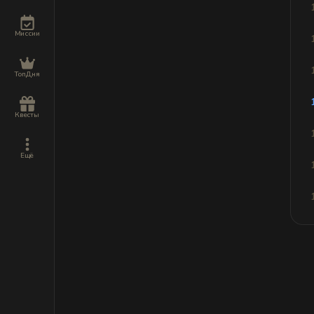
Миссии
ТопДня
Квесты
Ещё