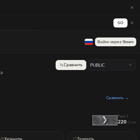
GO
аград
Стена
Войти через Steam
Сравнить
PUBLIC
ка
Сравнить →
Ранг 1
220
Очки
Хедшоты
Точность