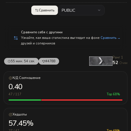
с
п
р
PUBLIC
Сравнить
а
в
л
е
н
Сравните себя с другими
и
Узнайте, как ваша статистика выглядит на фоне
Сравнить →
е
друзей и соперников
м!
Ранг 1
55 мин. 54 сек.
#4788
52
Очки
К/Д Соотношение
0.40
47 / 117
Top 68%
Хедшоты
57.45%
27 / 47
Top 49%