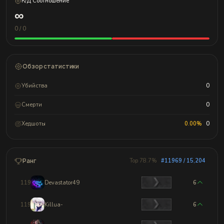
К/Д Соотношение
∞
0 / 0
Обзор статистики
Убийства
0
Смерти
0
Хедшоты
0.00%
0
Ранг
Top 78.7%
#11969 / 15,204
11966
Devastator49
6
11967
Killua-
6