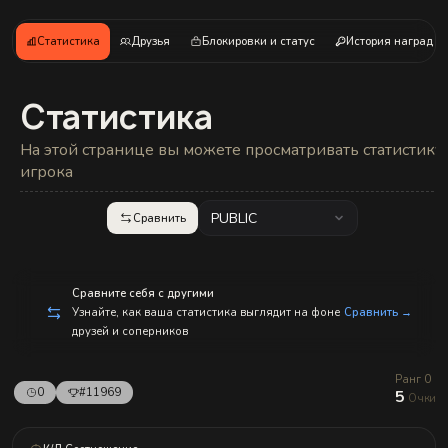
с
п
р
Статистика
Друзья
Блокировки и статус
История наград
а
в
л
е
Статистика
н
и
е
На этой странице вы можете просматривать статистику
м!
игрока
PUBLIC
Сравнить
Сравните себя с другими
Узнайте, как ваша статистика выглядит на фоне
Сравнить →
друзей и соперников
Ранг 0
0
#11969
5
Очки