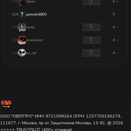
11968
Stormi
6
11969
gamodrill800
5
11970
cantic
4
11971
lxneliness♱
4
11972
mr_ripl
4
ООО "ОВЕРПРО" ИНН: 9721099264 ОГРН: 1207700190279,
111677, г. Москва, пр-кт Защитников Москвы, 15-81. @ 2026 ㅤ
⭐⭐⭐⭐⭐ TRUSTPILOT (400+ отзывов)