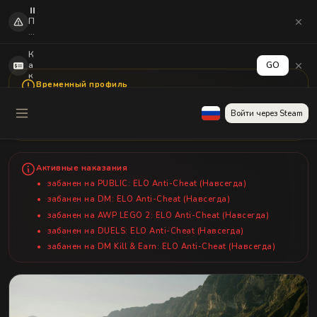
⏸️
П
о
с
л
К
е
а
GO
о
к
б
Временный профиль
а
н
к
Это временный профиль для Ado. Этот пользователь не
о
т
зарегистрирован на сайте. Некоторые функции могут быть
Войти через Steam
в
и
ограничены.
л
в
е
и
н
р
и
о
Активные наказания
я
в
C
а
забанен
на PUBLIC: ELO Anti-Cheat (Навсегда)
S
т
забанен
на DM: ELO Anti-Cheat (Навсегда)
2
ь
м
в
забанен
на AWP LEGO 2: ELO Anti-Cheat (Навсегда)
н
ы
забанен
на DUELS: ELO Anti-Cheat (Навсегда)
о
в
ги
о
забанен
на DM Kill & Earn: ELO Anti-Cheat (Навсегда)
е
д
п
д
л
е
аг
н
и
е
н
г