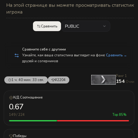
с
На этой странице вы можете просматривать статистику
п
р
игрока
а
в
л
PUBLIC
Сравнить
е
н
и
е
м!
Сравните себя с другими
Узнайте, как ваша статистика выглядит на фоне
Сравнить →
друзей и соперников
Ранг 1
1 ч. 40 мин. 33 сек.
#2204
154
Очки
К/Д Соотношение
0.67
149 / 224
Top 85%
Победы