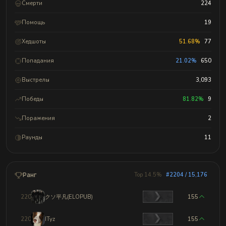
Смерти
224
Помощь
19
Хедшоты
51.68%
77
Попадания
21.02%
650
Выстрелы
3,093
Победы
81.82%
9
Поражения
2
Раунды
11
Ранг
Top 14.5%
#2204 / 15,176
2201
クソ平凡(ELOPUB)
155
2202
ITyz
155