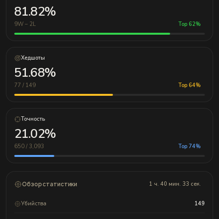
81.82%
9W – 2L
Top 62%
Хедшоты
51.68%
77 / 149
Top 64%
Точность
21.02%
650 / 3,093
Top 74%
Обзор статистики
1 ч. 40 мин. 33 сек.
Убийства
149