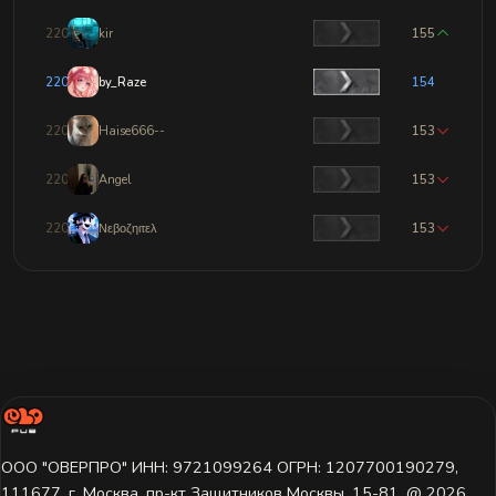
2203
kir
155
2204
by_Raze
154
2205
Haise666--
153
2206
Angel
153
2207
Νεβοζηιτελ
153
ООО "ОВЕРПРО" ИНН: 9721099264 ОГРН: 1207700190279,
111677, г. Москва, пр-кт Защитников Москвы, 15-81. @ 2026 ㅤ