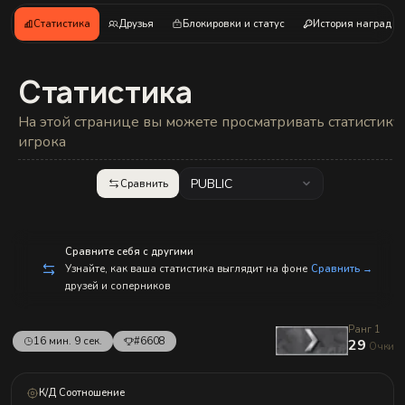
с
п
Статистика
Друзья
Блокировки и статус
История наград
р
а
в
л
Статистика
е
н
и
На этой странице вы можете просматривать статистику
е
м!
игрока
PUBLIC
Сравнить
Сравните себя с другими
Узнайте, как ваша статистика выглядит на фоне
Сравнить →
друзей и соперников
Ранг 1
16 мин. 9 сек.
#6608
29
Очки
К/Д Соотношение