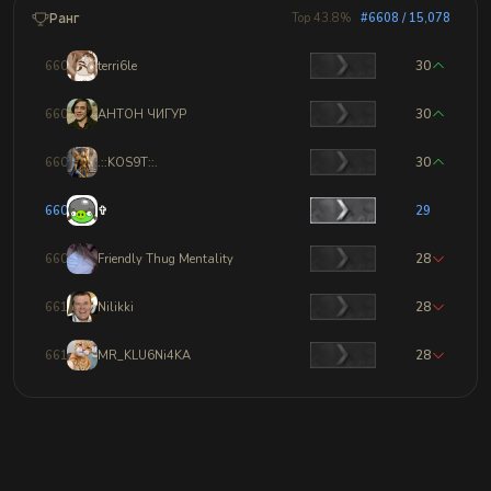
Ранг
Top 43.8%
#6608 / 15,078
6605
terri6le
30
6606
АНТОН ЧИГУР
30
6607
.::KOS9T::.
30
6608
✞
29
6609
Friendly Thug Mentality
28
6610
Nilikki
28
6611
MR_KLU6Ni4KA
28