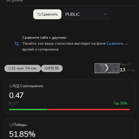
игрока
с
п
р
PUBLIC
Сравнить
а
в
л
е
н
Сравните себя с другими
и
е
Узнайте, как ваша статистика выглядит на фоне
Сравнить →
м!
друзей и соперников
Ранг 1
21 мин. 54 сек.
#9195
13
Очки
К/Д Соотношение
0.47
8 / 17
Top 38%
Победы
51.85%