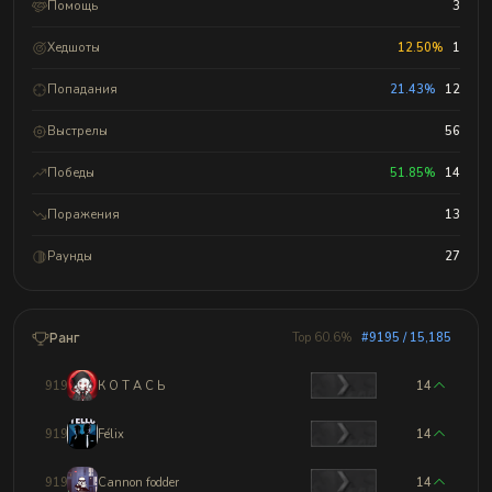
Помощь
3
Хедшоты
12.50%
1
Попадания
21.43%
12
Выстрелы
56
Победы
51.85%
14
Поражения
13
Раунды
27
Ранг
Top 60.6%
#9195 / 15,185
9192
К О Т А С Ь
14
9193
Félix
14
9194
Cannon fodder
14