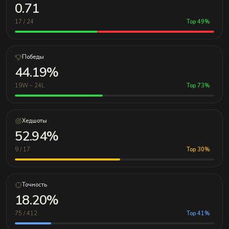
0.71
17 / 24
Top 49%
Победы
44.19%
19W – 24L
Top 73%
Хедшоты
52.94%
9 / 17
Top 30%
Точность
18.20%
75 / 412
Top 41%