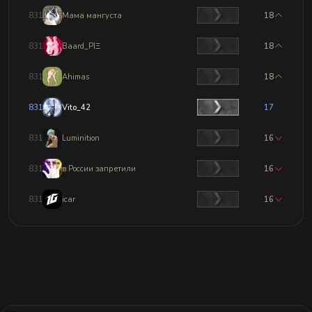
8313
Мама мангуста
18
8314
Baard_PIΞ
18
8315
Ahimas
18
8316
Vito_42
17
8317
Luminition
16
8318
в Poccии запретили
16
8319
icar
16