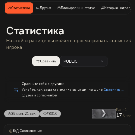
с
п
Статистика
Друзья
Блокировки и статус
История наград
р
а
в
л
Статистика
е
н
и
На этой странице вы можете просматривать статистику
е
м!
игрока
PUBLIC
Сравнить
Сравните себя с другими
Узнайте, как ваша статистика выглядит на фоне
Сравнить →
друзей и соперников
Ранг 1
35 мин. 21 сек.
#8316
17
Очки
К/Д Соотношение