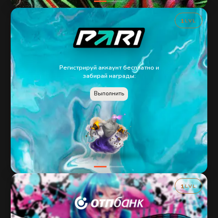
1
LVL
Регистрируй аккаунт бесплатно и
забирай награды:
Выполнить
1
LVL