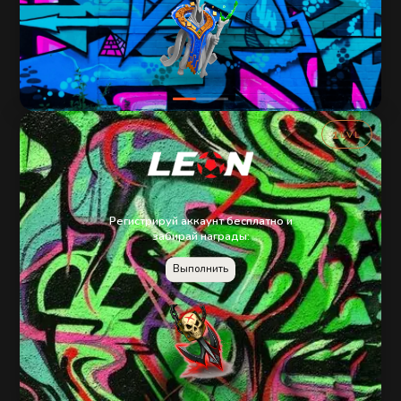
1
LVL
Регистрируй аккаунт бесплатно и
забирай награды:
Выполнить